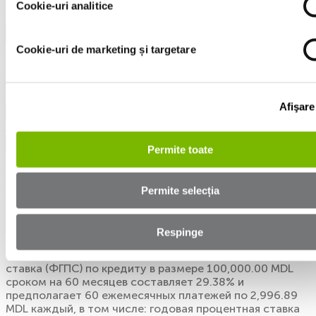
Cookie-uri analitice
(022) 80-28-28
Машины
Cookie-uri de marketing și targetare
Все автомобили
BMW
Audi
VW
Afişare
Финансирование
Автокредит
Документы
Permite toate
Политика конфиденциальности
Политика файлов cookie
Ответственность за раскрытие уязвимостей
Permite selecția
OCN "MOGO LOANS" SRL является частью группы
компаний Mogo Finance group, основанной в 2012 году.
Мы специализируемся в области финансирования
Respinge
подержанных автомобилей. Типичный пример
финансирования: Фактическая годовая процентная
ставка (ФГПС) по кредиту в размере 100,000.00 MDL
сроком на 60 месяцев составляет 29.38% и
предполагает 60 ежемесячных платежей по 2,996.89
MDL каждый, в том числе: годовая процентная ставка