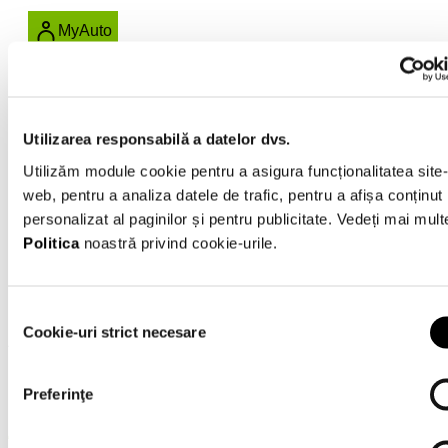
MyAuto
RU
RO
Utilizarea responsabilă a datelor dvs.
Связаться с нами
Utilizăm module cookie pentru a asigura funcționalitatea site-
web, pentru a analiza datele de trafic, pentru a afișa conținut
Все автомобили
personalizat al paginilor și pentru publicitate. Vedeți mai mult
Politica
noastră privind cookie-urile.
Найдите наиболее подходящий для вас автомобиль
0 - 0 из 0 Результатов
Selecția
Cookie-uri strict necesare
consimțământului
Автомобилей, соответствующих критериям поиска, не
найдено
Preferinţe