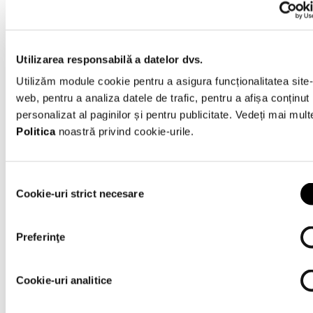
Utilizarea responsabilă a datelor dvs.
Utilizăm module cookie pentru a asigura funcționalitatea site-
Kenya
web, pentru a analiza datele de trafic, pentru a afișa conținut
Uganda
personalizat al paginilor și pentru publicitate. Vedeți mai mult
Botswana
Politica
noastră privind cookie-urile.
Namibia
Zimbabwe
Selecția
Lesotho
Cookie-uri strict necesare
consimțământului
Rest
Preferinţe
of
the
World
Cookie-uri analitice