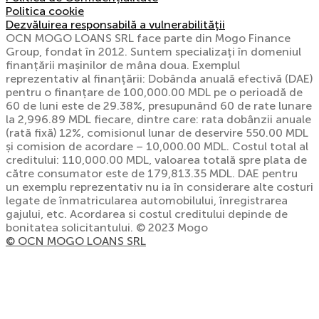
Politica cookie
Dezvăluirea responsabilă a vulnerabilității
OCN MOGO LOANS SRL face parte din Mogo Finance
Group, fondat în 2012. Suntem specializați în domeniul
finanțării mașinilor de mâna doua. Exemplul
reprezentativ al finanțării: Dobânda anuală efectivă (DAE)
pentru o finanțare de 100,000.00 MDL pe o perioadă de
60 de luni este de 29.38%, presupunând 60 de rate lunare
la 2,996.89 MDL fiecare, dintre care: rata dobânzii anuale
(rată fixă) 12%, comisionul lunar de deservire 550.00 MDL
și comision de acordare – 10,000.00 MDL. Costul total al
creditului: 110,000.00 MDL, valoarea totală spre plata de
către consumator este de 179,813.35 MDL. DAE pentru
un exemplu reprezentativ nu ia în considerare alte costuri
legate de înmatricularea automobilului, înregistrarea
gajului, etc. Acordarea si costul creditului depinde de
bonitatea solicitantului. © 2023 Mogo
© OCN MOGO LOANS SRL