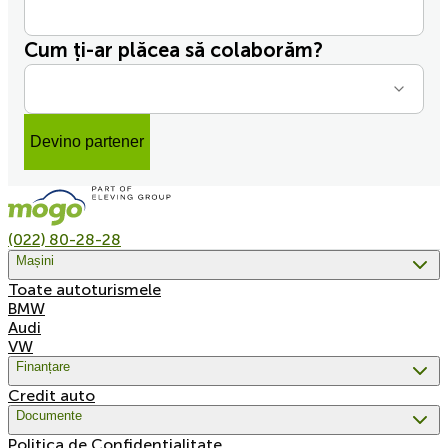
Cum ți-ar plăcea să colaborăm?
Devino partener
(022) 80-28-28
Mașini
Toate autoturismele
BMW
Audi
VW
Finanțare
Credit auto
Documente
Politica de Confidențialitate