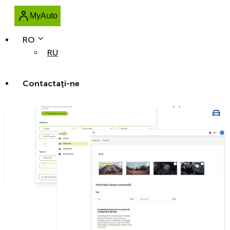
MyAuto
RO
RU
Contactaţi-ne