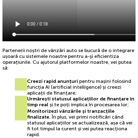
Partenerii noștri de vânzări auto se bucură de o integrare
ușoară cu sistemele noastre pentru a-și eficientiza
operațiunile. Cu ajutorul platformelor noastre, vei putea
să:
Creezi rapid anunțuri
pentru mașini folosind
funcția AI (artificial intelligence) și creezi
aplicații de finanțare;
Urmărești statusul aplicațiilor
de finanțare în
timp real
și te poți implica în procesarea lor;
Monitorizezi vânzările și tranzacțiile
finalizate.
În plus, vei primi notificări când
statusul aplicațiilor se actualizează, așa că vei
fi tot timpul la curent și vei putea reacționa
rapid.