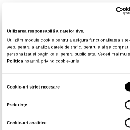
MyAuto
RO
RU
Utilizarea responsabilă a datelor dvs.
Utilizăm module cookie pentru a asigura funcționalitatea site-
Contactaţi-ne
web, pentru a analiza datele de trafic, pentru a afișa conținut
personalizat al paginilor și pentru publicitate. Vedeți mai mult
Toate autoturismele
Politica
noastră privind cookie-urile.
Autoturisme accesibile cu opțiuni flexibile de finanțare
Selecția
0 - 0 din 0 Rezultate
Cookie-uri strict necesare
consimțământului
Nu au fost găsite mașini care să corespundă criteriilor de
căutare
Preferinţe
Cookie-uri analitice