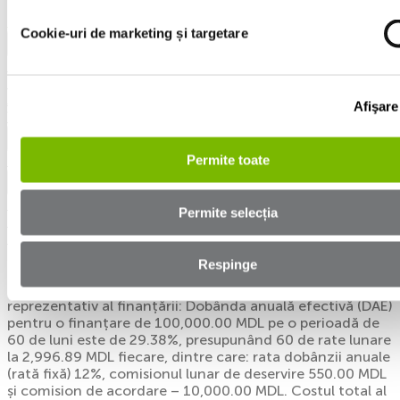
(022) 80-28-28
Cookie-uri de marketing și targetare
Mașini
Toate autoturismele
BMW
Audi
Afişare
VW
Finanțare
Credit auto
Permite toate
Documente
Politica de Confidențialitate
Permite selecția
Politica cookie
Dezvăluirea responsabilă a vulnerabilității
OCN MOGO LOANS SRL face parte din Mogo Finance
Respinge
Group, fondat în 2012. Suntem specializați în domeniul
finanțării mașinilor de mâna doua. Exemplul
reprezentativ al finanțării: Dobânda anuală efectivă (DAE)
pentru o finanțare de 100,000.00 MDL pe o perioadă de
60 de luni este de 29.38%, presupunând 60 de rate lunare
la 2,996.89 MDL fiecare, dintre care: rata dobânzii anuale
(rată fixă) 12%, comisionul lunar de deservire 550.00 MDL
și comision de acordare – 10,000.00 MDL. Costul total al